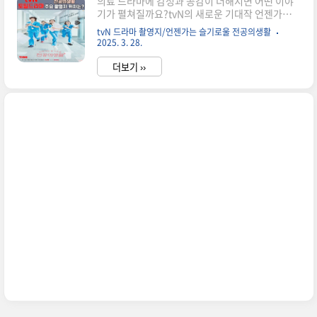
의료 드라마에 감성과 공감이 더해지면 어떤 이야
기가 펼쳐질까요?tvN의 새로운 기대작 언젠가는
슬기로울 전공의생활은 우리가 이미 사랑했던‘슬
tvN 드라마 촬영지/언젠가는 슬기로울 전공의생활
기로운 의사생활’ 시리즈의 감동을 다시 한번 이어
2025. 3. 28.
갈 작품입니다.2025년 4월 12일부터 방영 예정인
이 드라마는 서울 종로에 위치한 가상의 병원 ‘율제
더보기 ››
병원’ 산부인과를 중심으로,이제 막 전공의가 된 청
춘들이 시행착오를 거치며 성장해 나가는 이야기를
현실적으로 그려냅니다.특히 고윤정, 신시아, 한예
지, 강유석 등 젊은 배우들의 신선한 조합과 리얼한
병원생활 묘사,그리고 실제 서울의 병원과 대학 캠
퍼스에서 촬영된 주요 장면들은 시청자들에게 더욱
깊은 몰입감을 선사할 예정입니다.이번 블로그에
서는 ‘언젠가는 슬기로울 전공의생활’의기본 정보
부터 방송일정, 출연진, 그리고 주..