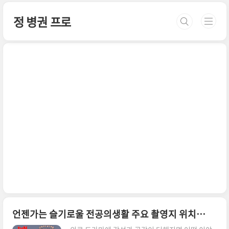
본문 바로가기
정 병권 프로
언젠가는 슬기로울 전공의생활 주요 촬영지 위치는?율제병원