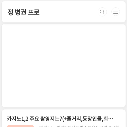
본문 바로가기
정 병권 프로
카지노1,2 주요 촬영지는?(+줄거리,등장인물,회차별 줄거리 총정리!)