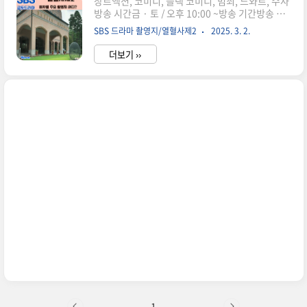
장르액션, 코미디, 블랙 코미디, 범죄, 느와르, 수사
방송 시간금 · 토 / 오후 10:00 ~방송 기간방송 종
료 2024년 11월 8일 ~ 2024년 12월 14일 (예정)
SBS 드라마 촬영지/열혈사제2
2025. 3. 2.
방송 횟수12부작기획SBS, 스튜디오S제작사스튜
디오S, 빅오션ENM, 레드나인픽쳐스, 길스토리이
더보기 ››
엔티채널SBS TV추가 채널SBS Plus, SBS
funE, Dramax, ENA, 채널S제작진연출박보람, 김
종환극본박재범출연김남길, 이하늬, 김성균, 성
준, 서현우, 김형서 外촬영 기간2024년 4월 말 ~스
트리밍및 가격SBS 월정액 5,500원부터~웨이브
첫달 0원 이후 7,900원부터~디즈니 + 월정액
9,900부터~시청 등급 15세 이상 시청가 (폭력성,
언어, 모방위험)차량 협찬폴스타지원 포맷UHD벨
라도의 사명, 시작하겠습니다.낮..
1