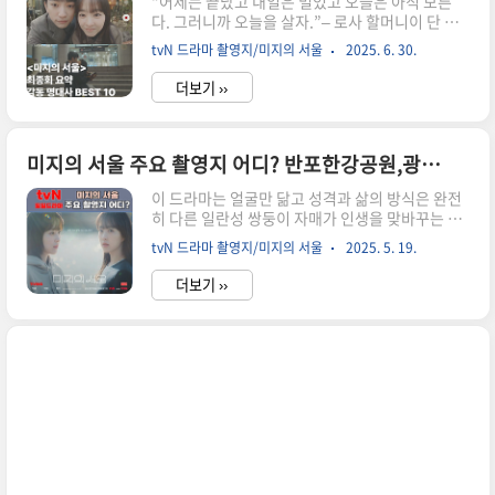
“어제는 끝났고 내일은 멀었고 오늘은 아직 모른
다. 그러니까 오늘을 살자.”– 로사 할머니이 단 한
문장이 이 우리에게 전한 모든 메시지를 압축합니
tvN 드라마 촬영지/미지의 서울
2025. 6. 30.
다.tvN 드라마 은 방영 내내 잔잔하지만 강력한 메
시지로 시청자들의 마음을 울렸습니다.특히 최종
더보기 ››
회에서는 각각의 캐릭터들이 자기만의 고통과 상처
를 직면하고,그것을 이겨내며 자신만의 ‘서울’을 찾
아가는 이야기를 감동적으로 그려냈습니다.단순한
로맨스가 아니라, 삶을 버티고 살아가는 사람들에
미지의 서울 주요 촬영지 어디? 반포한강공원,광통교
게 보내는 따뜻한 응원 같은 작품이었습니다.미지
이 드라마는 얼굴만 닮고 성격과 삶의 방식은 완전
의 서울 결말 요약 드라마 의 결말은 명확한 해피엔
히 다른 일란성 쌍둥이 자매가 인생을 맞바꾸는 거
딩도, 극적인 반전도 없었습니다.대신 각자가 조금
짓말을 통해 진짜 사랑과 삶의 의미를 찾아가는 로
씩 나아가는 열린 결말이었습니다.주인공 유미지
tvN 드라마 촬영지/미지의 서울
2025. 5. 19.
맨틱 성장 드라마입니다.주요 정보장르: 로맨스, 성
(박보영)는 상담심리사라는 새로운 꿈을 향해 대학
장, 힐링, 휴먼방송 기간: 2025년 5월 24일 ~ 6월
진학에 성공하고,청각장애를 안고 살아가는..
더보기 ››
29일방송 시간: 매주 토·일 밤 9:20 (총 12부작)제
작사: 스튜디오드래곤, 몬스터유니온, 하이그라운
드, 넥스트씬연출: 박신우, 남건극본: 이강OTT : 티
빙,넷플릭스줄거리어제는 끝났고 내일은 멀었고
오늘의 서울은 아직 모른다.얼굴 빼고 모든 게 다른
쌍둥이 자매가 인생을 맞바꾸는 거짓말로진짜 사랑
과 인생을 찾아가는 로맨틱 성장 드라마내 삶은 이
렇게나 복잡하게 꼬여있는데,타인의 삶은 참 단순
하고 쉬워 보일 때가 많습니다.내가 저 외모였으면,
저 조..