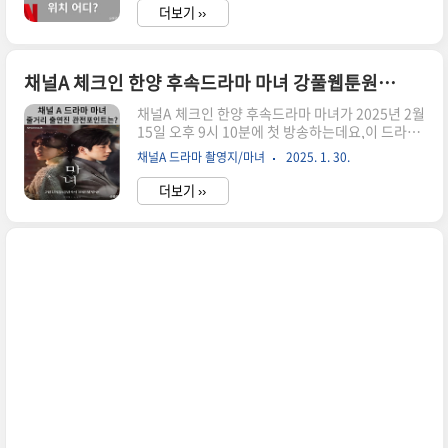
의 관심을 받고 있습니다.특히, 박진영(GOT7)과
툰 〈마녀〉 ▶촬영 기간202..
더보기 ››
노정의가 주연을 맡아 더욱 기대를 모으고 있습니
다이글에서는 마녀 드라마 정보와 주요 촬영지에
대한 자료를 수집하고정리한 내용을 공유드립니
다! 두둥~방송정보장르미스터리, 로맨스방송 시간
채널A 체크인 한양 후속드라마 마녀 강풀웹툰원작,줄거리,출연진,인물관계도,관전포인트는?
토 · 일 / 오후 9:10 ~방송 기간방송중 2025년 2월
채널A 체크인 한양 후속드라마 마녀가 2025년 2월
15일 ~ 2025년 3월 16일(예정)방송 횟수10부작
15일 오후 9시 10분에 첫 방송하는데요,이 드라마
제작사쇼박스, 미스터로맨스채널채널A·라이프타
는 대한민국 대표 웹툰 작가 강풀의 인기 웹툰을 원
임추가 채널채널A 플러스제작진연출김태균극본조
채널A 드라마 촬영지/마녀
2025. 1. 30.
작으로 한 미스터리 로맨스로,벌써부터 많은 팬들
유진출연박진영, 노정의 外원작강풀의 카카오웹
의 관심을 받고 있습니다.특히, 박진영(GOT7)과
툰 〈마녀〉 ▶촬영 기간202..
더보기 ››
노정의가 주연을 맡아 더욱 기대를 모으고 있는데
요.과연 '마녀'가 어떻게 원작을 각색해 드라마로
재탄생했는지,어떤 관전 포인트가 있는지 함께 살
펴보겠습니다!드라마 기본 정보장르미스터리, 로
맨스방송 시간토 · 일 / 오후 9:10 ~방송 기간방송
예정 2025년 2월 15일 ~ 2025년 3월 16일(예정)
방송 횟수10부작제작사쇼박스, 미스터로맨스채널
채널A·라이프타임추가 채널채널A 플러스제작진
연출김태균극본조유진출연박진영, 노정의 外원작
강풀의 카카오웹툰 〈마..