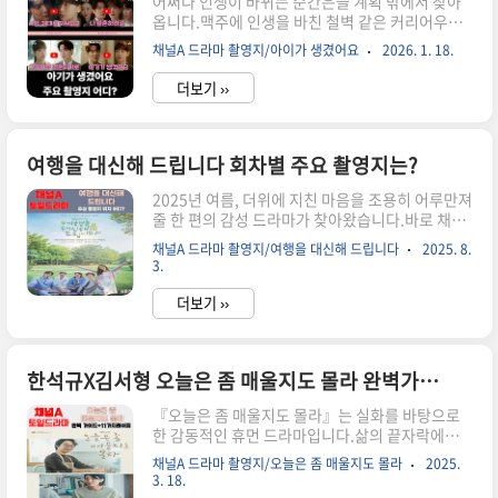
어쩌다 인생이 바뀌는 순간은늘 계획 밖에서 찾아
옵니다.맥주에 인생을 바친 철벽 같은 커리어우먼
과감정 대신 책임으로 살아온 재벌 2세.서로 다른
채널A 드라마 촬영지/아이가 생겼어요
2026. 1. 18.
세계에 살던 두 사람이단 하루의 일탈로 엮이게 되
는 이야기—그 시작은 예상보다 훨씬 조용했고,그
더보기 ››
결과는 상상보다 훨씬 거대했습니다.드라마 아기
가 생겼어요는하룻밤의 선택 이후 찾아온 ‘아기’라
는 변수 앞에서사랑, 책임, 커리어, 결혼의 의미를
다시 묻는역주행 로맨스입니다.서울 마곡의 빌딩
여행을 대신해 드립니다 회차별 주요 촬영지는?
숲부터홍대·이태원·여의도의 밤,일산과 송도의
2025년 여름, 더위에 지친 마음을 조용히 어루만져
고요한 공간까지.두 사람의 감정이 흔들릴 때마다
줄 한 편의 감성 드라마가 찾아왔습니다.바로 채널
이야기는 장소를 바꾸며 더욱 선명해집니다.이번
A 주말드라마 ‘여행을 대신해드립니다입니다.공승
글에서는드라마 아기가 생겼어요의주요 촬영지와
채널A 드라마 촬영지/여행을 대신해 드립니다
2025. 8.
연, 유준상, 김재영, 홍수현 등 믿고 보는 배우들이
함께방송 정보, 줄거리, 등장인물 관계도를한눈에
3.
총출동한 이 드라마는,일본의 인기 작가 하라다 마
정리해봅니다.사랑 없이 결혼은 불가능하다고 믿
하의 동명 소설을 원작으로 한 작품으로,단순한 여
는 여..
더보기 ››
행이 아닌 대리여행이라는 참신한 콘셉트와 인물들
의 내면 성장 이야기를 중심으로 전개되는데요,이
글에서는 방송정보, 줄거리, 등장인물, 회차별 주요
한석규X김서형 오늘은 좀 매울지도 몰라 완벽가이드 : 출연진,제작진,줄거리,11가지 레쉬피,관전포인트 총정리!
촬영지를 드라마 속에 녹여 드리겠습니다!바로보
기드라마 정보제목: 여행을 대신해드립니다장르:
『오늘은 좀 매울지도 몰라』는 실화를 바탕으로
휴먼, 일상, 힐링, 감성 드라마방송사: 채널A방송
한 감동적인 휴먼 드라마입니다.삶의 끝자락에서
일정: 2025년 8월 2일 첫 방송, 매주 토·일 밤 9시
사랑을 다시 배우고, 요리를 통해 가족 간의 애틋한
20분연출: 강솔극본: 정회현제작사: 빅오션ENM원
채널A 드라마 촬영지/오늘은 좀 매울지도 몰라
2025.
감정을 담아낸 이 작품은많은 시청자들에게 깊은
작: 하라다 마..
3. 18.
여운을 남기고 있습니다.한석규, 김서형 등 명품 배