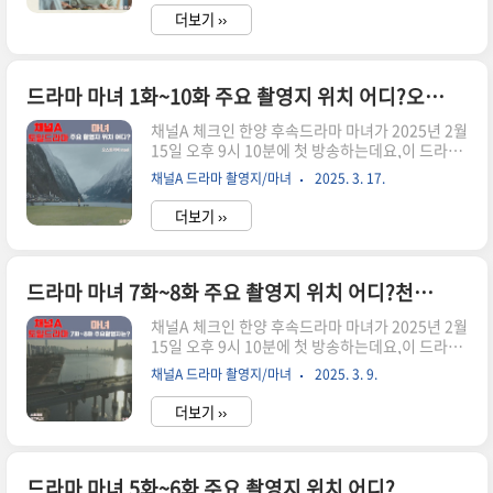
우들의 섬세한 연기와 절제된 연출이 어우러져 단
더보기 ››
순한 신파극이아닌 따뜻하고 현실적인 가족 드라마
로 완성되었습니다.본 포스팅에서는 아내를 위해
서 요리 하는 11가지 레쉬피도 부록참고 하였습니
드라마 마녀 1화~10화 주요 촬영지 위치 어디?오스트리아 할슈타트(Hallstatt)
다.자 그럼 지금부터 오늘은 좀 매울지도 몰라 완벽
가이드 시작합니당~드라마 정보제목: 오늘은 좀 매
채널A 체크인 한양 후속드라마 마녀가 2025년 2월
울지도 몰라장르: 가족, 휴먼 드라마방송 국가: 대
15일 오후 9시 10분에 첫 방송하는데요,이 드라마
한민국원작: 강창래 작가의 동명 에세이 『오늘은
는 대한민국 대표 웹툰 작가 강풀의 인기 웹툰을 원
좀 매울지도 몰라』연출 및 각본: 이호재 감독방송
채널A 드라마 촬영지/마녀
2025. 3. 17.
작으로 한 미스터리 로맨스로,벌써부터 많은 팬들
채널: 왓챠(오리지널), 채널A(재편성..
의 관심을 받고 있습니다.특히, 박진영(GOT7)과
더보기 ››
노정의가 주연을 맡아 더욱 기대를 모으고 있습니
다이글에서는 마녀 드라마 정보와 주요 촬영지에
대한 자료를 수집하고정리한 내용을 공유드립니
다! 두둥~방송정보장르미스터리, 로맨스방송 시간
드라마 마녀 7화~8화 주요 촬영지 위치 어디?천호대교,와우모터스
토 · 일 / 오후 9:10 ~방송 기간방송중 2025년 2월
채널A 체크인 한양 후속드라마 마녀가 2025년 2월
15일 ~ 2025년 3월 16일(예정)방송 횟수10부작
15일 오후 9시 10분에 첫 방송하는데요,이 드라마
제작사쇼박스, 미스터로맨스채널채널A·라이프타
는 대한민국 대표 웹툰 작가 강풀의 인기 웹툰을 원
임추가 채널채널A 플러스제작진연출김태균극본조
채널A 드라마 촬영지/마녀
2025. 3. 9.
작으로 한 미스터리 로맨스로,벌써부터 많은 팬들
유진출연박진영, 노정의 外원작강풀의 카카오웹
의 관심을 받고 있습니다.특히, 박진영(GOT7)과
툰 〈마녀〉 ▶촬영 기간202..
더보기 ››
노정의가 주연을 맡아 더욱 기대를 모으고 있습니
다이글에서는 마녀 드라마 정보와 주요 촬영지에
대한 자료를 수집하고정리한 내용을 공유드립니
다! 두둥~방송정보장르미스터리, 로맨스방송 시간
드라마 마녀 5화~6화 주요 촬영지 위치 어디?