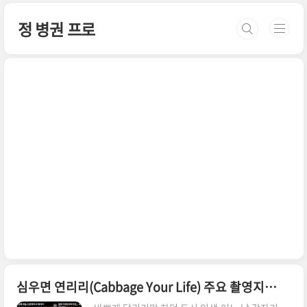
본문 바로가기
정 병권 프로
심우면 연리리(Cabbage Your Life) 주요 촬영지 어디?(+기본정보,줄거리,등장인물,후속작)