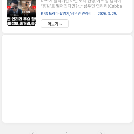
바쁘게 달리기만 하던 도시 인생,어느 날 갑자기
‘흙길’로 떨어진다면?👉 심우면 연리리(Cabbage
Your Life) 는시골과 1도 안 어울리는 도시 가족이
KBS 드라마 촬영지/심우면 연리리
2026. 3. 29.
연리리에 적응하며 벌어지는좌충우돌 힐링 드라마
입니다.웃기지만 은근히 찡하고,소소하지만 확실
더보기 ››
한 감정을 건드리는 이야기.▶ 스트리밍 바로가기
웨이브 바로가기 🌍 U-NEXT 바로가기※ 공개/편
성 변경 시 스트리밍 정보도 달라질 수 있어요.드라
마 정보① 한국어 제목 : 심우면 연리리② 영어 제
목 : Cabbage Your Life③ 일본어 제목 : 都会の
部長 田舎へ行く ～異動先はシムウミョン ヨ
ンリリ～④ 중국어 제목 : (미공개)⑤ 장르 : 시트
콤, 농촌, 가족, 힐링⑥ 방송 시간 : 목요일 오후
09:50 ~⑦ 방송 기간 : 2026년 3월 26일 ~..
1