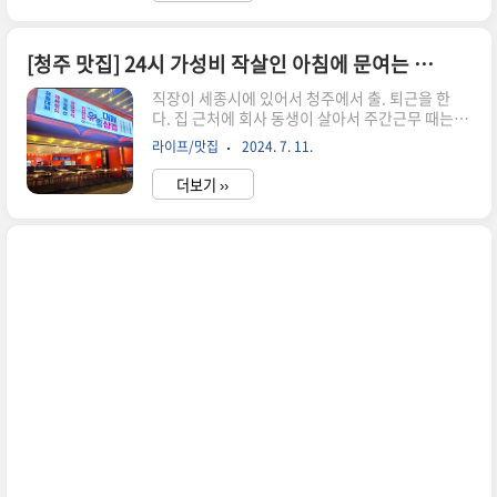
석에서 SEO아레나님 블로그 글을보면서 사람들이
궁금해 하는 내용의 제목 잡고 소제목 2~3개 정도
잡고 소제목 밑에글과 관련된 이미지 삽입등등 글
[청주 맛집] 24시 가성비 작살인 아침에 문여는 가게, 청주 대패삼겹살집 유림대패!
을 보면서 퇴근 중이었다.청주 시외버스 터미널 지
직장이 세종시에 있어서 청주에서 출. 퇴근을 한
나가기 전쯤에 갑자기 동생이 다급한 목소리다 말
다. 집 근처에 회사 동생이 살아서 주간근무 때는 내
했다" 형 형 형 짬뽕집 짬뽕집! " 돈짬 메뉴안내 및
차로, 야간 근무 때는 동생 차로 카풀을 하는데 둘이
키오스크 주문 키오스크를 통해 등뼈짬뽕 1개 +
라이프/맛집
2024. 7. 11.
음식 먹는 식성이나 코드가 잘 맞아 퇴근 후 술자리
짬뽕밥 1개 + 파돈가스 1개를 주문하였다. 샐러드
를 가끔 하는 편이다.야간 퇴근하고 아침 식사 아침
바에 온육수가..
더보기 ››
에 일찍 문 여는 식당들이 많지 않아서 퇴근 후 술
한잔 할 곳이 변변치 못하다.그래서 찾은 비하동 선
거관리 위원회 근처에 있는 "유림 대패삼겹" 고기
메뉴 안내 및 키오스크 주문 유림 대패 정문 자동문
을 열고 들어 갔더니 전체 적인 인테리어가 고급 지
고세련미가 보이는 와중에 대형 스피커로 흘러나
오는 음악도 내가 좋아하는 발라드다.오래 오래간
만에 느껴 보는 감정이군. feel so good~ [유림 대
패 주문 안내]1. 첫 주문 시 5인(500g)부터 주..