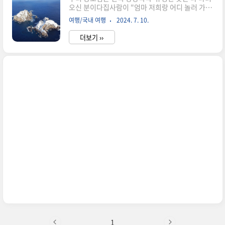
오신 분이다집사람이 "엄마 저희랑 어디 놀러 가고
담숲 예매는 빠른 예약이 필수!화담숲은 특히 가을
싶으세요?"라고 물으니 "너네 아빠랑 우리가 살면
시즌에 인기가 매우 높습니다.저도 작년에 9월 말
여행/국내 여행
2024. 7. 10.
얼마나 살겠니? 마지막으로 독도땅 한번 밞아 보고
쯤에 예매를 시도했는데,거의 모든 주말이 이미 예
싶구나"하셨어 집사람이 바로 노랑풍선 여행사에
약이 마감된 상..
더보기 ››
예약을 해 독도땅을 밞아 보러 가기로 했다.후포리
항 전일 도착 우리 부부는 부모님의 안전과 즐거운
여행을 위해서 독도 출발 하루 전날에 울진 후포리
항에근처에 있는 모텔에 짐을 풀고 횟집에서 저녁
식사를 하게 되었다. 장모님은 꽃게 마니아 이시고
장인어른은 회를 좋아하시기 때문에 두 개다 대짜
를 시켜어 소주 한잔 기울이면서 이번 여행을 설계
하신 집사람이 향후 여행일정에 대해서 브리핑해
주었다.진짜 오래간만에 가족들끼리 오붓한 저녁
식사이어서 행복하다는 것을 느꼈다.을..
1