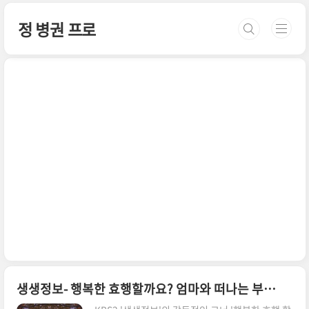
본문 바로가기
정 병권 프로
생생정보- 행복한 효행할까요? 엄마와 떠나는 부여 여행 | 매운해물갈비찜 위치 어디?