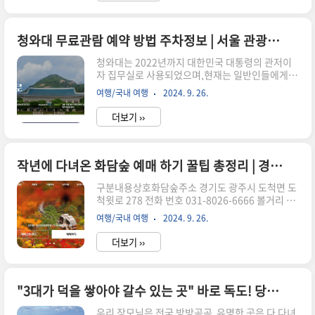
인 대통령 별장으로, 대통령 전용 휴양지였던 곳입
니다.1983년부터 2003년까지 5명의 대통령이 사
용한 후 노무현 정권 때 일반인들에게 개방되었습
청와대 무료관람 예약 방법 주차정보 | 서울 관광지 소개
니다.현재는 자연 속에서 평화로운 휴식을 취할 수
청와대는 2022년까지 대한민국 대통령의 관저이
있는 관광 명소로 인기를 끌고 있습니다.청남대 관
자 집무실로 사용되었으며,현재는 일반인들에게
람 예약 방법2024년, 대한민국의 대표적 대통령 별
개방되어 역사적 장소를 직접 체험할 수 있는 특별
장인 청남대는 개방 20주년을 맞아 ,그동안 시행되
여행/국내 여행
2024. 9. 26.
한 기회를 제공합니다.청와대는 서울특별시 종로
었던 인터넷 사전입장예약제가 2024년 3월 28일
구 세종로에 위치해 있으며,많은 국내외 관광객들
부..
더보기 ››
이 방문하는 명소로 자리 잡고 있습니다.청와대 관
람 예약 방법청와대 관람은 100% 사전예약제로
운영되며, 모든 예약은 인터넷을 통해 이루어집니
다.예약은 선착순으로 이루어지기 때문에, 빠르게
작년에 다녀온 화담숲 예매 하기 꿀팁 총정리 | 경기도 광주 곤지암
예약을 진행하는 것이 중요합니다.예약 방법: 사이
구분내용상호화담숲주소 경기도 광주시 도척면 도
트에서 원하는 날짜와 시간을 선택하여 예약관람
척윗로 278 전화 번호 031-8026-6666 볼거리 고
가능 인원: 회차별 인원 제한이 있으므로, 빠른 예
즈넉한 오솔길을 따라 걸으며 숲에 둘러싸인 정원
약이 필수예약 요일: 월요일을 제외한 주중 및 주말
여행/국내 여행
2024. 9. 26.
에서봄꽃과 가을 단풍을 느낄 수 있는 수목원운영
에 예약 가능참고 사항: 예약은 약 한 달 전부터 오
시간08:00 ~ 18:00 (입장 마감 17:00)정기 휴무매
픈되며, 선착..
더보기 ››
주 월요일화담숲, 그 이름만 들어도 마음이 평화로
워지는 곳이죠.특히 가을이 시작되는 10월부터 단
풍이 절정을이루는 11월까지는 정말 환상적인 풍
경을 자랑합니다.저도 작년에 화담숲을 방문하기
"3대가 덕을 쌓아야 갈수 있는 곳" 바로 독도! 당신은 덕을 쌓고 있나요? 과연 독도 들어 갈수 있을까 ?언제 가면 갈 확률이 높지?
위해 예매를 시도했는데...저의 경험을 바탕으로 화
우리 장모님은 전국 방방곡곡 유명한 곳은 다 다녀
담숲 예매 팁과 방문 꿀팁을 공유해 볼까 합니다.화