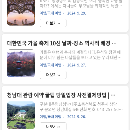
KBS2 '생생정보'의 감동적인 코너 '행복한 효행 할
까요?'에서는 자녀들이 부모님을 위해직접 특별한
여행을 계획하고 떠나는 이야기를 담고 있습니다.
여행/국내 여행
2024. 9. 29.
이번 편에서는 "소중한 친구이자 평생의 동반자인
엄마와 함께하는 특별한 부여 여행!수륙양용시티
더보기 ››
버스: 육지와 물 위를 오가는 특별한 부여 여행 🚍🚤
출발지 주소: 충청남도 부여군 부여읍 성왕로 388
(부소산성 입구)설명: 부여의 주요 명소를 육지와
물 위에서 동시에 즐길 수 있는 특별한 시티투어!
대한민국 가을 축제 10선 날짜-장소 역사적 배경 | 현지인 맛집 & 생생정보 맛집
백마강의 청량한 풍경을 감상하며 물길과 육지를
가을은 여행과 축제의 계절입니다.윤석열 정권 때
넘나드는 색다른 경험을 즐겨보세요.주변 맛집 추
문에 너무 힘든 나날들을 보내고 있는 우리 대한민
천: 백제식당 - 전통적인 백제 요리를 현대적으로
국 각 지역에서 열리는다채로운 가을 축제는 풍성
재해석한 곳으로, 투어 후 고
여행/국내 여행
2024. 9. 27.
한 볼거리와 먹거리를 제공 중이랍니다.이번 포스
즈넉한 한식을 ..
팅에서는 2024년 가을 축제 8선을 소개하고, 현지
더보기 ››
인들이 추천하는 맛집과KBS 2TV '생생정보'에서
소개된 맛집 정보를 전달해 드리겠습니다.역사적
배경과 당장 떠나고 싶은 마음이 들게끔 매력적인
여행지를 모아봤어요!진주 남강 유등축제날짜:
청남대 관람 예약 꿀팁 당일입장 사전결제방법 | 생생정보 청주 맛집 추천
2024년 10월 5일 ~ 10월 20일장소: 경상남도 진
구분내용명칭청남대주소충청북도 청주시 상당
주시 남강로 626역사적 배경: 진주 남강 유등축제
구 문의면 청남대길 646전화 번호 043-257-5080
는 임진왜란 당시 진주대첩에서 유래되었습니다.
볼거리대통령 별장과역대 대통령 동상, 야생화 및
당시 진주성에서 수많은 백성들이 남강에 유등을
여행/국내 여행
2024. 9. 26.
수목분재 전시운영 시간09:00 ~ 18:00 (입장 마감
띄워 왜군의 침입을 막고, 강을 건너려는 적을 저지
16:30)12월,1월 관람시간 17:00 입장마감 15:30
하기 위해 신호로 사용하던 전통..
더보기 ››
정기 휴무매주 월요일청남대는 대한민국의 대표적