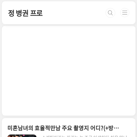
본문 바로가기
정 병권 프로
미혼남녀의 효율적만남 주요 촬영지 어디?(+방송정보,줄거리,등장인물)