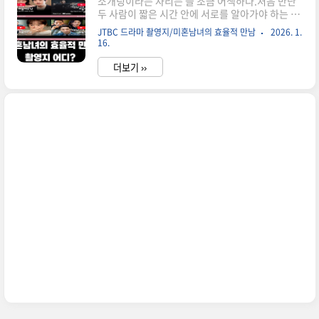
소개팅이라는 자리는 늘 조금 어색하다.처음 만난
두 사람이 짧은 시간 안에 서로를 알아가야 하는 자
리이기 때문이다.하지만 그 어색함 속에서도 사람
JTBC 드라마 촬영지/미혼남녀의 효율적 만남
2026. 1.
들은 결국 같은 마음으로 그 자리에 나온다. 바로 사
16.
랑을 만나기 위해서다.JTBC 드라마 〈미혼남녀의
효율적 만남〉은 이렇게 소개팅에서 시작된 인연
더보기 ››
이 어떻게 사랑으로 이어지는지를 그린 이야기다.
서로 다른 삶을 살아온 두 사람이 만나 조금씩 마음
의 거리를 좁혀가는 과정이 따뜻하게 담겨 있다.이
글에서는 드라마 속 장면에 등장하는 카페, 거리,
회사 등 실제 촬영지를방송 회차에 맞춰 하나씩 소
개해 보려고 한다.드라마를 보다가“이 장면 어디에
서 촬영했을까?”궁금했던 장소들을 함께 찾아가
보자.드라마정보① 언어별 제목 : 한국어 미혼남녀
의 효율적 만남 / 영어 The ..