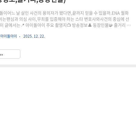
돌이어느 날 살인 사건의 용의자가 됐다면,끝까지 믿을 수 있을까.ENA 월화
는팬심과 의심 사이,무죄를 입증해야 하는 스타 변호사와사건의 중심에 선
이 글에서는📍 아이돌아이 주요 촬영지📺 방송정보👤 등장인물🧩 줄거리 포
성으로 정리해요.장면이 남긴 감정,그 장소가 더 선명하게 만들어줍니다. 넷
지/아이돌아이
2025. 12. 22.
화~2화 촬영지조이마당스튜디오경기 파주시 파주읍 봉서산로 245청심평화
평군 설악면 미사리로 258한양대학교 에리카캠퍼스경기 안산시 상록구 한양
앙14로서울 강서구 마곡중앙14로 22맹세나집 : 증산동집서울 은평구 증산
››
등포구 여의도동 83-1타임스퀘어서울 영등포구 영중로 15 영등포역6번