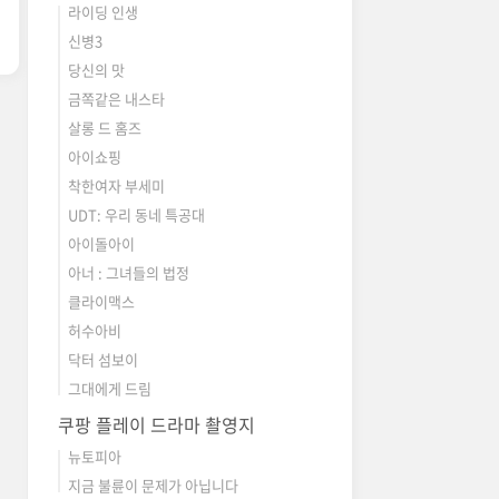
라이딩 인생
신병3
당신의 맛
금쪽같은 내스타
살롱 드 홈즈
아이쇼핑
착한여자 부세미
UDT: 우리 동네 특공대
아이돌아이
아너 : 그녀들의 법정
클라이맥스
허수아비
닥터 섬보이
그대에게 드림
쿠팡 플레이 드라마 촬영지
뉴토피아
지금 불륜이 문제가 아닙니다