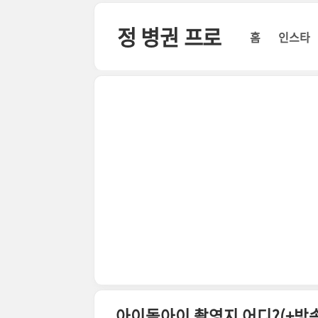
본문 바로가기
정 병권 프로
홈
인스타
아이돌아이 촬영지 어디?(+방