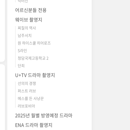
닥터신
어르신분들 전용
웨이브 촬영지
찌질의 역사
남주서치
원 하이스쿨 히어로즈
S라인
청담국제고등학교 2
단죄
U+TV 드라마 촬영지
선의의 경쟁
퍼스트 러브
메스를 든 사냥꾼
러브포비아
2025년 월별 방영예정 드라마
ENA 드라마 촬영지