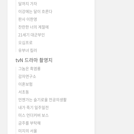
달까지 가자
이강에는 달이 흐른다
판사 이한영
찬란한 너의 계절에
21세기 대군부인
오십프로
유부녀 킬러
tvN 드라마 촬영지
그놈은 흑염룡
감자연구소
이혼보험
서초동
언젠가는 슬기로울 전공의생활
내가 죽기 일주일전
미스 언더커버 보스
금주를 부탁해
미지의 서울