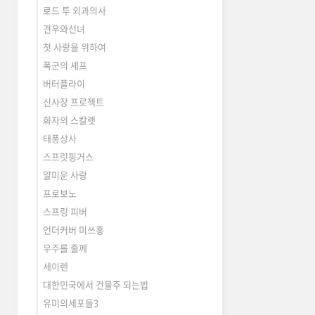
로드 투 외과의사
견우와선녀
첫 사랑을 위하여
폭군의 셰프
버터플라이
신사장 프로젝트
화자의 스칼렛
태풍상사
스프릿핑거스
얄미운 사랑
프로보노
스프링 피버
언더커버 미쓰홍
우주를 줄께
세이렌
대한민국에서 건물주 되는법
유미의세포들3