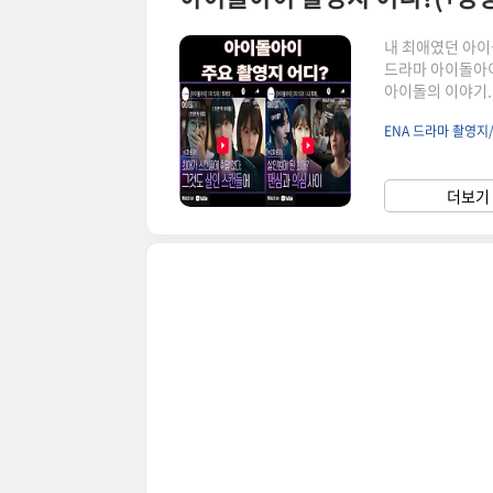
내 최애였던 아이
드라마 아이돌아이
아이돌의 이야기.
인트를 인스타 감
ENA 드라마 촬영
플로 바로보기1
월드센터경기 가
대학로 55마곡중
더보기 
동서강대교서울 영
출..