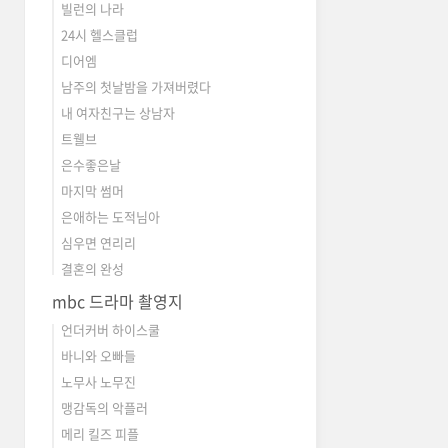
빌런의 나라
24시 헬스클럽
디어엠
남주의 첫날밤을 가져버렸다
내 여자친구는 상남자
트웰브
은수좋은날
마지막 썸머
은애하는 도적님아
심우면 연리리
결혼의 완성
mbc 드라마 촬영지
언더커버 하이스쿨
바니와 오빠들
노무사 노무진
맹감독의 악플러
메리 킬즈 피플