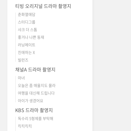
티빙 오리지널 드라마 촬영지
춘화열애담
스터디그룹
샤크 더 스톰
좋거나 나쁜 동재
러닝메이트
친애하는 X
빌런즈
채널A 드라마 촬영지
마녀
오늘은 좀 매울지도 몰라
여행을 대신해 드립니다
아이가 생겼어요
KBS 드라마 촬영지
독수리 5형제를 부탁해
킥킥킥킥