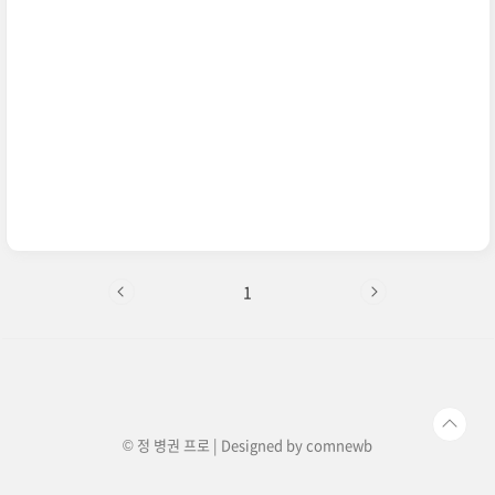
총 6부작으로 제작된 '가족계획'은 지난 11월 29일
에 첫 방송을 시작했어요.현실과 판타지를 넘나드
는 흥미로운 이야기, 기대해 볼 만한 작품 아닐까
요?쿠팡 플레이로 가족 계획 ..
1
© 정 병권 프로 | Designed by
comnewb