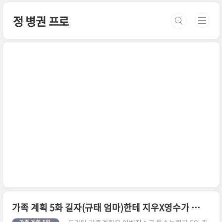
본문 바로가기
정 병권 프로
가족 계획 5화 길자(규태 엄마)한테 지우X영수가 감금구타? 줄거리,촬영지 위치 어디? 댕냥꿍동물병원,금수열망교회