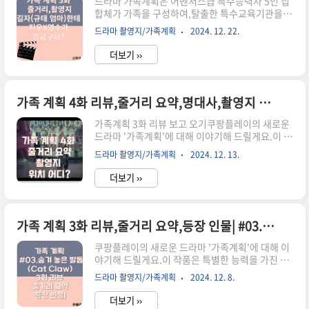
드라마 가족계획은 어벤저스급 특수능력자 5인 집
합체가 가족을 구성하여,탈출한 특수교육기관을
피해 숨어 다니면서 정착한 재개발 지역 금수시에
드라마 촬영지/가족계획
2024. 12. 22.
서 사회악을 응징하고정의를 구현하는 이야기다루
는데요, 주요 촬영지 공유해 드립니다.쿠팡 플레이
더보기 ››
로 가족 계획 보러 가기기본 정보 마음은 혼자만의
장소다그 안에서는 지옥도 천국으로,천국도 지옥
으로 바꿀 수 있다.존 밀턴(실낙원) 등장인물한영
수(배두나 배우)-브레인 해커배두나가 연기하는 한
가족 계획 4화 리뷰,줄거리 요약,명대사,촬영지 위치 어디? | 류승범 능력 : 암살 격투
영수, 이 캐릭터는 정말 흥미진진해요!브레인 해킹
가족계획 3화 리뷰 보고 오기쿠팡플레이의 새로운
이라는 특별한 능력을 가진 그녀는 단순한 엄마가
드라마 '가족계획'에 대해 이야기해 드릴게요.이 작
아니에요. 어린 시절부터 특교대에서 훈련받은 전
품은 특별한 능력을 가진 5명의 가족이야기를 그린
문가로, 일종의 최면 기술인 브레인 해킹을 선천적
드라마 촬영지/가족계획
2024. 12. 13.
독특한 판타지 범죄 스릴러입니다.주인공 한영수
으로 완벽하게 다루는 능력자예요.'가족계획' 야전
(배두나 분)는 기억을 조작할 수 있는 브레인 해킹
소대장으로서 그녀의 캐릭터는 모성애와 전투력을
더보기 ››
방법으로, 그녀의 가족은 악당들과 맞서 싸웁니다.
동..
드라마의 첫 두 편에서는 새로운 동네로 이사 온 가
족의 이야기가 펼쳐집니다.한영수의 특별한 능력
이 조금씩 드러나고, 가족의 숨겨진 비밀들이 점차
가족 계획 3화 리뷰,줄거리 요약,등장 인물| #03.숨겨 놓은 발톱(Cat Claw)
밝혀집니다.배두나와 류승범의 부부 케미, 그리고
쿠팡플레이의 새로운 드라마 '가족계획'에 대해 이
백윤식, 로몬, 이수현 등 실력파 배우들의 연기가
야기해 드릴게요.이 작품은 특별한 능력을 가진 5
이 드라마의 큰 매력입니다.총 6부작으로 제작된
명의 가족이야기를 그린 독특한 판타지 범죄 스릴
'가족계획'은 지난 11월 29일에 첫 방송을 시작했
드라마 촬영지/가족계획
2024. 12. 8.
러입니다.주인공 한영수(배두나 분)는 기억을 조작
어요.현실과 판타지를 넘나드는 흥미로운 이야기,
할 수 있는 브레인 해킹 방법으로, 그녀의 가족은 악
기대해 볼 만한 작품 아닐까..
더보기 ››
당들과 맞서 싸웁니다.드라마의 첫 두 편에서는 새