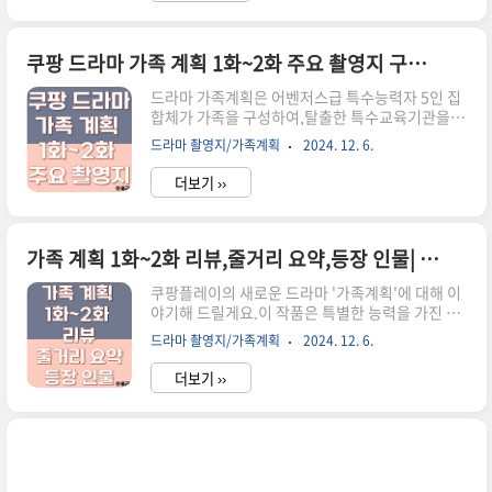
로운 동네로 이사 온 가족의 이야기가 펼쳐집니다.
한영수의 특별한 능력이 조금씩 드러나고, 가족의
숨겨진 비밀들이 점차 밝혀집니다.배두나와 류승
쿠팡 드라마 가족 계획 1화~2화 주요 촬영지 구글지도로 보기!
범의 부부 케미, 그리고 백윤식, 로몬, 이수현 등 실
드라마 가족계획은 어벤저스급 특수능력자 5인 집
력파 배우들의 연기가 이 드라마의 큰 매력입니다.
합체가 가족을 구성하여,탈출한 특수교육기관을
총 6부작으로 제작된 '가족계획'은 지난 11월 29일
피해 숨어 다니면서 정착한 재개발 지역 금수시에
에 첫 방송을 시작했어요.현실과 판타지를 넘나드
드라마 촬영지/가족계획
2024. 12. 6.
서 사회악을 응징하고정의를 구현하는 이야기다루
는 흥미로운 이야기, 기대해 볼 만한 작품 아닐까
는데요, 주요 촬영지 공유해 드립니다.쿠팡 플레이
요?쿠팡 플레이로 가족 계획 ..
더보기 ››
로 가족 계획 보러 가기기본 정보 마음은 혼자만의
장소다그 안에서는 지옥도 천국으로,천국도 지옥
으로 바꿀 수 있다.존 밀턴(실낙원) 등장인물한영
수(배두나 배우)-브레인 해커배두나가 연기하는 한
가족 계획 1화~2화 리뷰,줄거리 요약,등장 인물| 배두나 능력 : 브레인 해커
영수, 이 캐릭터는 정말 흥미진진해요!브레인 해킹
쿠팡플레이의 새로운 드라마 '가족계획'에 대해 이
이라는 특별한 능력을 가진 그녀는 단순한 엄마가
야기해 드릴게요.이 작품은 특별한 능력을 가진 5
아니에요. 어린 시절부터 특교대에서 훈련받은 전
명의 가족이야기를 그린 독특한 판타지 범죄 스릴
문가로, 일종의 최면 기술인 브레인 해킹을 선천적
드라마 촬영지/가족계획
2024. 12. 6.
러입니다.주인공 한영수(배두나 분)는 기억을 조작
으로 완벽하게 다루는 능력자예요.'가족계획' 야전
할 수 있는 브레인 해킹 방법으로, 그녀의 가족은 악
소대장으로서 그녀의 캐릭터는 모성애와 전투력을
더보기 ››
당들과 맞서 싸웁니다.드라마의 첫 두 편에서는 새
동..
로운 동네로 이사 온 가족의 이야기가 펼쳐집니다.
한영수의 특별한 능력이 조금씩 드러나고, 가족의
숨겨진 비밀들이 점차 밝혀집니다.배두나와 류승
범의 부부 케미, 그리고 백윤식, 로몬, 이수현 등 실
력파 배우들의 연기가 이 드라마의 큰 매력입니다.